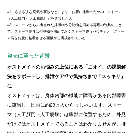
※1 さまざまな病気や事故などにより、お腹に排泄のための「ストーマ
（人工肛門・ 人工膀胱）」を造設した人
※2 ストーマから排出された排泄物や分泌物を溜める専用の装具のこと
で、ストーマ装具は排泄物を溜めておくストーマ袋（パウチ）と、ストー
マ袋をお腹に粘着させる面板から構成されている
発売に至った背景
オストメイトのお悩みの上位にある「ニオイ」の課題解
※3
決をサポートし、排泄ケア
で気持ちまで「スッキリ」
に
オストメイトは、身体内部の機能に障害がある内部障害
に該当し、国内に約
23
万人いらっしゃいます。ストー
マ（人工肛門・人工膀胱）は腹部に位置するため、外見
だけではオストメイトであることはわかりませんが、排