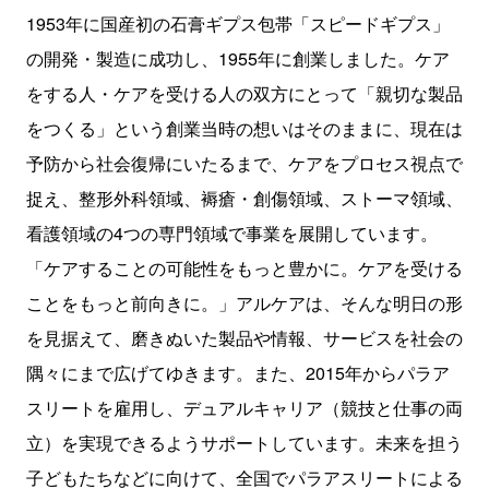
1953年に国産初の石膏ギプス包帯「スピードギプス」
の開発・製造に成功し、
1955
年に創業しました。ケア
をする人・ケアを受ける人の双方にとって「親切な製品
をつくる」という創業当時の想いはそのままに、現在は
予防から社会復帰にいたるまで、ケアをプロセス視点で
捉え、整形外科領域、褥瘡・創傷領域、ストーマ領域、
看護領域の
4
つの専門領域で事業を展開しています。
「ケアすることの可能性をもっと豊かに。ケアを受ける
ことをもっと前向きに。」アルケアは、そんな明日の形
を見据えて、磨きぬいた製品や情報、サービスを社会の
隅々にまで広げてゆきます。また、
2015
年からパラア
スリートを雇用し、デュアルキャリア（競技と仕事の両
立）を実現できるようサポートしています。未来を担う
子どもたちなどに向けて、全国でパラアスリートによる