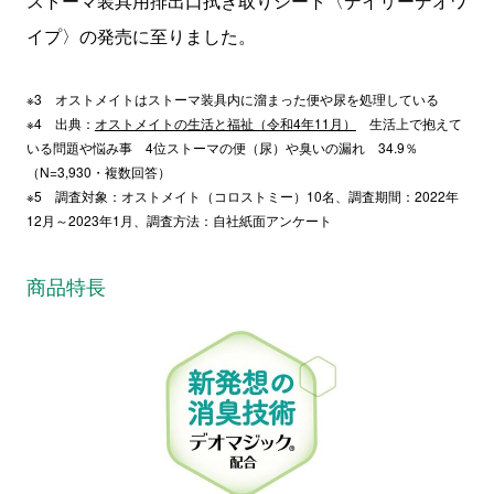
ストーマ装具用排出口拭き取りシート〈デイリーデオワ
イプ〉の発売に至りました。
※3 オストメイトはストーマ装具内に溜まった便や尿を処理している
※4 出典：
オストメイトの生活と福祉（令和4年11月）
生活上で抱えて
いる問題や悩み事
4
位ストーマの便（尿）や臭いの漏れ
34.9
％
（
N=3,930
・複数回答）
※5 調査対象：オストメイト（コロストミー）
10
名、調査期間：
2022
年
12
月～
2023
年
1
月、調査方法：自社紙面アンケート
商品特長