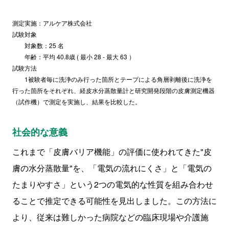
測定実施：アルケア株式会社
試験対象
対象数：25 名
年齢：平均 40.8歳 ( 最小 28 - 最大 63 ）
試験方法
1被験者毎に洗浄のみ行った箇所とテープによる角層剥離後に洗浄を
行った箇所をそれぞれ、経皮水分蒸散量計と研究開発段階の皮膚測定機器
（試作機）で測定を実施し、結果を比較した。
社会的な意義
これまで「皮膚バリア機能」の評価に使われてきた"皮
膚の水分蒸散量"を、「電気の流れにくさ」と「電気の
たまりやすさ」という2つの電気的な性質を組み合わせ
ることで推定できる可能性を見出しました。この方法に
より、従来は難しかった病院などの臨床現場や介護施