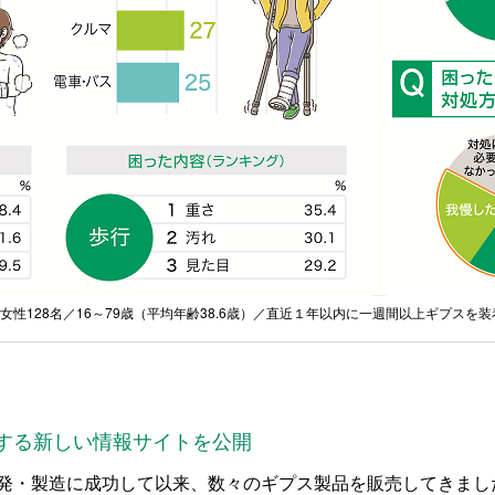
・女性128名／16～79歳（平均年齢38.6歳）／直近１年以内に一週間以上ギプスを
する新しい情報サイトを公開
発・製造に成功して以来、数々のギプス製品を販売してきまし