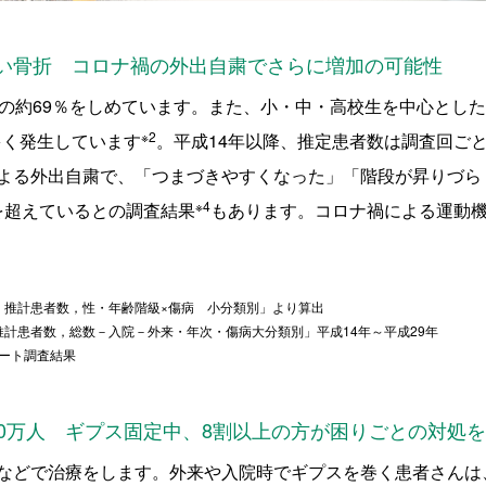
い骨折 コロナ禍の外出自粛でさらに増加の可能性
の約69％をしめています。また、小・中・高校生を中心とした
※2
多く発生しています
。平成14年以降、推定患者数は調査回ご
よる外出自粛で、「つまづきやすくなった」「階段が昇りづら
※4
％を超えているとの調査結果
もあります。コロナ禍による運動
 推計患者数，性・年齢階級×傷病 小分類別」より算出
推計患者数，総数－入院－外来・年次・傷病大分類別」平成14年～平成29年
ケート調査結果
00万人 ギプス固定中、8割以上の方が困りごとの対処
などで治療をします。外来や入院時でギプスを巻く患者さんは、