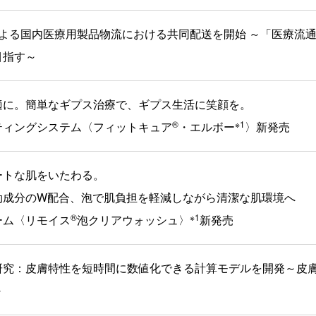
による国内医療用製品物流における共同配送を開始 ～「医療流
目指す～
適に。簡単なギプス治療で、ギプス生活に笑顔を。
®
※1
ティングシステム〈フィットキュア
・エルボー
〉新発売
ートな肌をいたわる。
効成分のW配合、泡で肌負担を軽減しながら清潔な肌環境へ
®
※1
ーム〈リモイス
泡クリアウォッシュ〉
新発売
研究：皮膚特性を短時間に数値化できる計算モデルを開発～皮
～